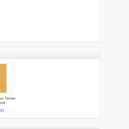
ees Nieuw
ent
00