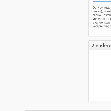
De New Arabic
Leven), is ee
Nieuw Testam
vanwege de b
evangelisten 
verspreiding v
2 andere