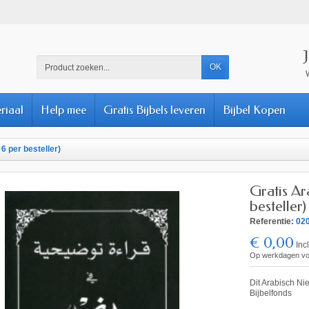
OK
riaal
Help mee
Gratis Bijbels leveren
Bijbel Kopen
6 per besteller)
Gratis Ar
besteller)
Referentie:
020
€ 0,00
Inc
Op werkdagen voor
Dit Arabisch Ni
Bijbelfonds