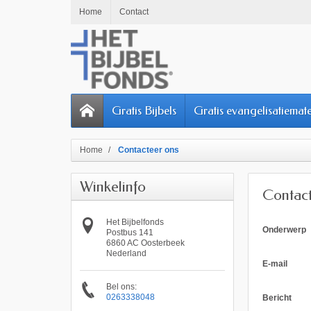
Home
Contact
Gratis Bijbels
Gratis evangelisatiemate
Home
Contacteer ons
Winkelinfo
Contac
Het Bijbelfonds
Onderwerp
Postbus 141
6860 AC Oosterbeek
Nederland
E-mail
Bel ons:
0263338048
Bericht