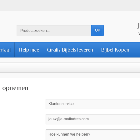
OK
riaal
Help mee
Gratis Bijbels leveren
Bijbel Kopen
t opnemen