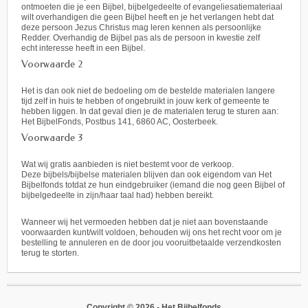
ontmoeten die je een Bijbel, bijbelgedeelte of evangeliesatiemateriaal
wilt overhandigen die geen Bijbel heeft en je het verlangen hebt dat
deze persoon Jezus Christus mag leren kennen als persoonlijke
Redder. Overhandig de Bijbel pas als de persoon in kwestie zelf
echt interesse heeft in een Bijbel.
Voorwaarde 2
Het is dan ook niet de bedoeling om de bestelde materialen langere
tijd zelf in huis te hebben of ongebruikt in jouw kerk of gemeente te
hebben liggen. In dat geval dien je de materialen terug te sturen aan:
Het BijbelFonds, Postbus 141, 6860 AC, Oosterbeek.
Voorwaarde 3
Wat wij gratis aanbieden is niet bestemt voor de verkoop.
Deze bijbels/bijbelse materialen blijven dan ook eigendom van Het
Bijbelfonds totdat ze hun eindgebruiker (iemand die nog geen Bijbel of
bijbelgedeelte in zijn/haar taal had) hebben bereikt.
Wanneer wij het vermoeden hebben dat je niet aan bovenstaande
voorwaarden kunt/wilt voldoen, behouden wij ons het recht voor om je
bestelling te annuleren en de door jou vooruitbetaalde verzendkosten
terug te storten.
Copyright © 2026 -
Het Bijbelfonds